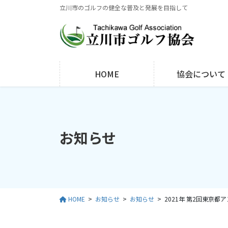
コ
ナ
立川市のゴルフの健全な普及と発展を目指して
ン
ビ
テ
ゲ
ン
ー
ツ
シ
に
ョ
HOME
協会について
移
ン
動
に
移
動
お知らせ
HOME
お知らせ
お知らせ
2021年 第2回東京