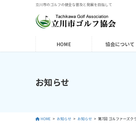
コ
ナ
立川市のゴルフの健全な普及と発展を目指して
ン
ビ
テ
ゲ
ン
ー
ツ
シ
に
ョ
HOME
協会について
移
ン
動
に
移
動
お知らせ
HOME
お知らせ
お知らせ
第7回 ゴルファーズク