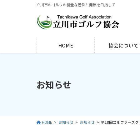
コ
ナ
立川市のゴルフの健全な普及と発展を目指して
ン
ビ
テ
ゲ
ン
ー
ツ
シ
に
ョ
HOME
協会について
移
ン
動
に
移
動
お知らせ
HOME
お知らせ
お知らせ
第18回ゴルファーズ